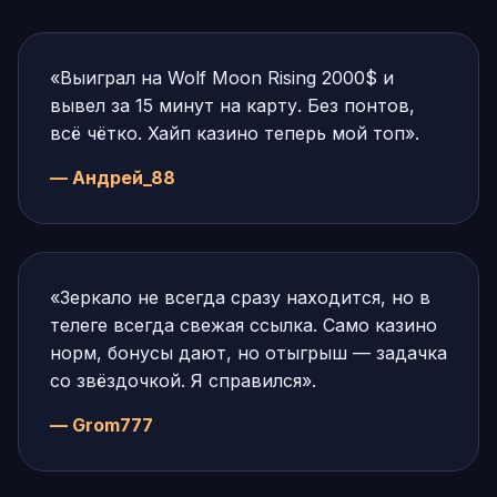
«Выиграл на Wolf Moon Rising 2000$ и
вывел за 15 минут на карту. Без понтов,
всё чётко. Хайп казино теперь мой топ».
— Андрей_88
«Зеркало не всегда сразу находится, но в
телеге всегда свежая ссылка. Само казино
норм, бонусы дают, но отыгрыш — задачка
со звёздочкой. Я справился».
— Grom777