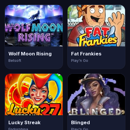
Wolf Moon Rising
Fat Frankies
Betsoft
Play'n Go
Lucky Streak
Blinged
Endorphina
Play'n Go