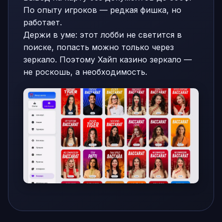
По опыту игроков — редкая фишка, но
работает.
Держи в уме: этот лобби не светится в
поиске, попасть можно только через
зеркало. Поэтому Хайп казино зеркало —
не роскошь, а необходимость.