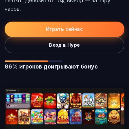
платят. Депозит от 10$, вывод — за пару
часов.
Играть сейчас
Вход в Hype
86% игроков доигрывают бонус