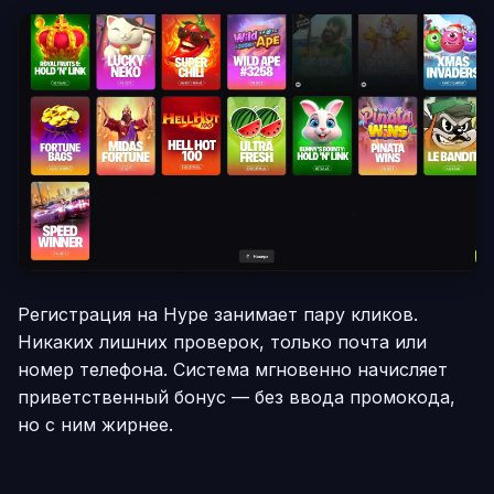
Регистрация на Hype занимает пару кликов.
Никаких лишних проверок, только почта или
номер телефона. Система мгновенно начисляет
приветственный бонус — без ввода промокода,
но с ним жирнее.